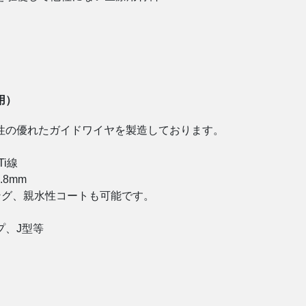
。
用）
性の優れたガイドワイヤを製造しております。
i線
.8mm
ング、親水性コートも可能です。
プ、J型等